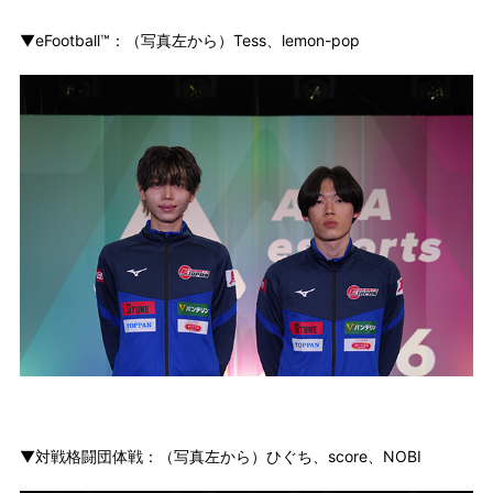
▼eFootball™：（写真左から）Tess、lemon-pop
▼対戦格闘団体戦：（写真左から）ひぐち、score、NOBI