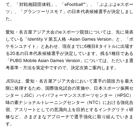
て、「対戦格闘団体戦」、「eFootball™」、「ぷよぷよeスポー
ツ」、「グランツーリスモ７」の日本代表候補選手が決定しまし
た。
愛知・名古屋アジア大会のeスポーツ競技については、先に発表
している「Identity V 第五人格 -Asian Games Version」と、「ポ
ケモンユナイト」とあわせ、現在までに6種目8タイトルに出場す
る20名の日本代表候補選手が決定しています。残る1種目である
「PUBG Mobile Asian Games Version」については、ただいま選
考基準・方法を策定中ですので、決定次第ご案内します。
JESUは、愛知・名古屋アジア大会において選手の競技力を最大
限に発揮するため、国際強化試合の実施や、日本スポーツ振興セ
ンター（JSC）ハイパフォーマンススポーツセンター（HPSC）
味の素ナショナルトレーニングセンター（NTC）における強化合
宿、アスリートとしての意識向上を目的とするインテグリティ研
修など、さまざまなアプローチで選手強化に取り組んでいきま
す。