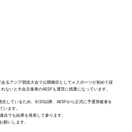
であるアジア競技大会で公開種目としてｅスポーツが初めて採
されないと大会主催者の
AESF
も運営に慎重になっています。
懸念しているため、
6/20
以降、
AESF
から正式に予選突破者を
ています。
連合でも結果を発表して参ります。
お願いします。