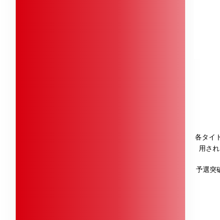
各タイ
用され
予選突