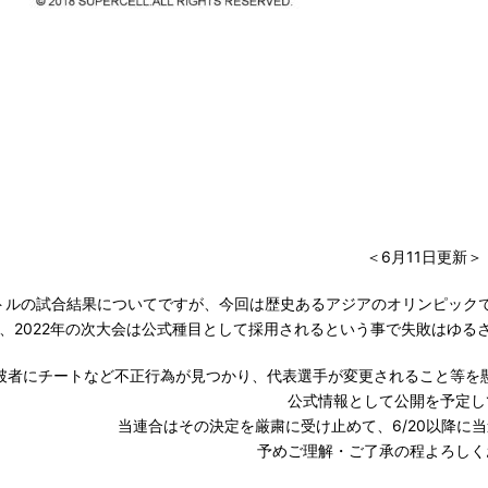
＜6月11日更新＞
トルの試合結果についてですが、今回は歴史あるアジアのオリンピック
、
2022
年の次大会は公式種目として採用されるという事で失敗はゆる
破者にチートなど不正行為が見つかり、代表選手が変更されること等を
公式情報として公開を予定し
当連合はその決定を厳粛に受け止めて、
6/20
以降に当
予めご理解・ご了承の程よろしく